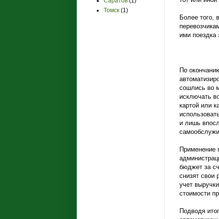
Саратов
(1)
Томск
(1)
Более того, 
перевозчикам
ими поездка 
По окончани
автоматизир
сошлись во м
исключать во
картой или к
использовать
и лишь впос
самообслужи
Применение п
администрац
бюджет за сч
снизят свои 
учет выручки
стоимости п
Подводя итог