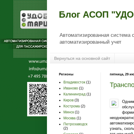
Блог АСОП "УД
Автоматизированная система о
автоматизированный учет
Вернуться на основной сайт
Регионы
пятница, 29 ию
Владивосток
(1)
Трансп
Иваново
(1)
Калининград
(1)
Киров
(3)
Одним
Кострома
(2)
обслу
форми
Минск
(1)
неоднократн
Москва
(1)
автоматизир
Петрозаводск
узнать, скол
(2)
тот или иной