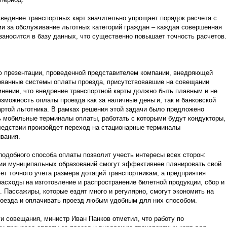
введение транспортных карт значительно упрощает порядок расчета с
и за обслуживание льготных категорий граждан – каждая совершенная
заносится в базу данных, что существенно повышает точность расчетов.
ю презентации, проведенной представителем компании, внедряющей
ованные системы оплаты проезда, присутствовавшие на совещании
нении, что внедрение транспортной карты должно быть плавным и не
зможность оплаты проезда как за наличные деньги, так и банковской
артой льготника. В рамках решения этой задачи было предложено
 мобильные терминалы оплаты, работать с которыми будут кондукторы,
ледствии произойдет переход на стационарные терминалы
вания.
одобного способа оплаты позволит учесть интересы всех сторон:
ии муниципальных образований смогут эффективнее планировать свой
ет точного учета размера дотаций транспортникам, а предприятия
расходы на изготовление и распространение билетной продукции, сбор и
. Пассажиры, которые ездят много и регулярно, смогут экономить на
роезда и оплачивать проезд любым удобным для них способом.
и совещания, министр Иван Панков отметил, что работу по