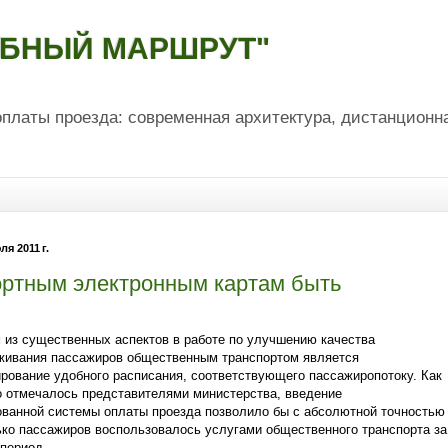
ОБНЫЙ МАРШРУТ"
платы проезда: современная архитектура, дистанционн
ля 2011 г.
ортным электронным картам быть
 из существенных аспектов в работе по улучшению качества
живания пассажиров общественным транспортом является
рование удобного расписания, соответствующего пассажиропотоку. Как
о отмечалось представителями министерства, введение
ованной системы оплаты проезда позволило бы с абсолютной точностью
ько пассажиров воспользовалось услугами общественного транспорта за
 период.