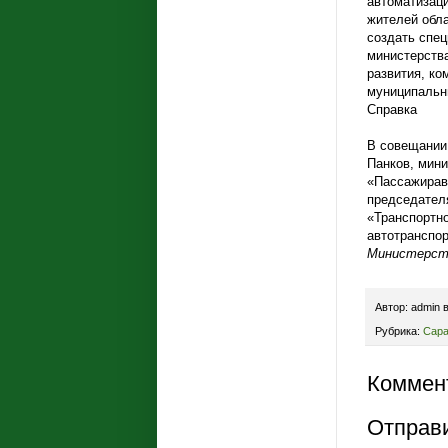
автоматизаци
жителей обла
создать спец
министерства
развития, ко
муниципальны
Справка
В совещании 
Панков, мин
«Пассажирав
председател
«Транспортно
автотранспор
Министерств
Автор:
admin
Рубрика:
Сара
Коммент
Отправ