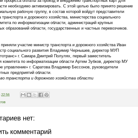
и процесса оплаты за проезд и внедрению транспортных карт для
сти необходимо активизировать. С этой целью было принято решение
иальную рабочую группу, в состав которой войдут представители
 транспорта и дорожного хозяйства, министерства социального
митета по информатизации области, администраций крупных
х образований области, государственных и частных перевозчиков.
приняли участие министр транспорта и дорожного хозяйства Иван
истр социального развития Владимир Чернышев, директор МУП
тотранс» г. Самара Дмитрий Полулях, первый заместитель
я комитета по информатизации области Артем Зубков, директор МУ
е управление» г. Саратова Владимир Бессонов, руководители
тных предприятий области.
о транспорта и дорожного хозяйства области
в
22:56
тов
ариев нет:
ить комментарий