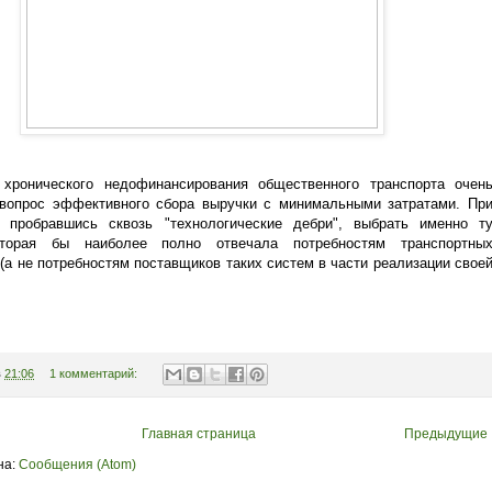
хронического недофинансирования общественного транспорта очен
 вопрос эффективного сбора выручки с минимальными затратами. Пр
 пробравшись сквозь "технологические дебри", выбрать именно т
оторая бы наиболее полно отвечала потребностям транспортны
(а не потребностям поставщиков таких систем в части реализации свое
в
21:06
1 комментарий:
Главная страница
Предыдущие
на:
Сообщения (Atom)